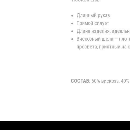
Длинный рукав
Прямой силуэт
Длина изделия, идеальн
Вискозный шелк — плотн
просвета, приятный на о
СОСТАВ
: 60% вискоза, 40%