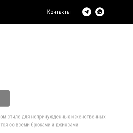
Контакты
вом стиле для непринужденных и женственных
ется со всеми брюками и джинсами