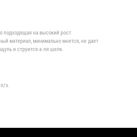
о подходящая на высокий рост
ый материал, минимально мнется, не дает
щупь и струится а-ля шелк.
 п/э.