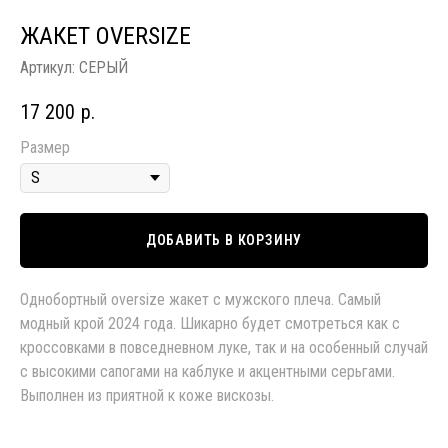
ЖАКЕТ OVERSIZE
Артикул:
СЕРЫЙ
17 200
р.
Размер
ДОБАВИТЬ В КОРЗИНУ
Однобортный oversize жакет c мужского плеча. Самый
модный крой 2024 года. Шикарно будет смотреться как с
кроссовками в повседневном луке, так и на особенный случай
с высокими сапогами на каблуке и акцентными серьгами.
Выполнен из приятной к коже вискозы.